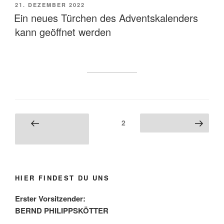
VERÖFFENTLICHT
21. DEZEMBER 2022
AM
Ein neues Türchen des Adventskalenders
kann geöffnet werden
Beitragsnavigation
Seite
2
Vorherige
Nächste Seite
Seite
HIER FINDEST DU UNS
Erster Vorsitzender:
BERND PHILIPPSKÖTTER