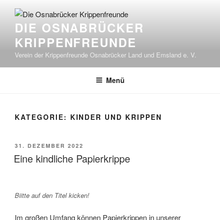
Zum
Inhalt
DIE OSNABRÜCKER
springen
KRIPPENFREUNDE
Verein der Krippenfreunde Osnabrücker Land und Emsland e. V.
Menü
KATEGORIE:
KINDER UND KRIPPEN
VERÖFFENTLICHT
31. DEZEMBER 2022
AM
Eine kindliche Papierkrippe
Biitte auf den Titel kicken!
Im großen Umfang können Papierkrippen in unserer