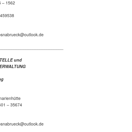
 – 1562
459538
-osnabrueck@outlook.de
___________________________
TELLE und
VERWALTUNG
ng
Georgsmarienhütte
01 – 35674
-osnabrueck@outlook.de