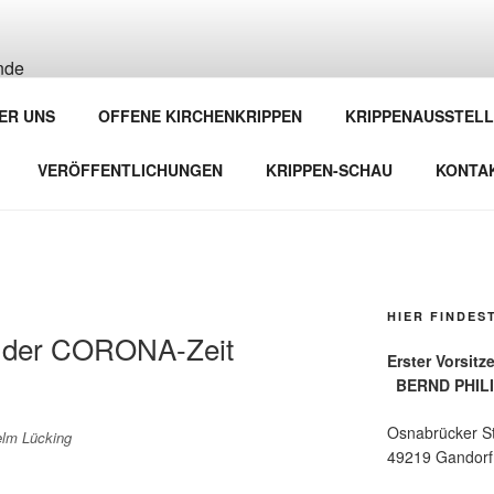
BRÜCKER KRIPPENFR
ER UNS
OFFENE KIRCHENKRIPPEN
KRIPPENAUSSTEL
brücker Land und Emsland e. V.
VERÖFFENTLICHUNGEN
KRIPPEN-SCHAU
KONTA
HIER FINDES
in der CORONA-Zeit
Erster
BERND PHIL
Osnabrücker S
elm Lücking
49219 Gandorf