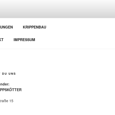
EUNDE
LUNGEN
KRIPPENBAU
KT
IMPRESSUM
T DU UNS
 Vorsitzender:
IPPSKÖTTER
traße 15