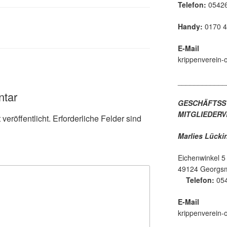
Telefon:
05426
Handy:
0170 4
E-Mail
krippenverein
____________
ntar
GESCHÄFTSS
MITGLIEDER
veröffentlicht.
Erforderliche Felder sind
Marlies Lücki
Eichenwinkel 5
49124 
Telefon:
054
E-Mail
krippenverein