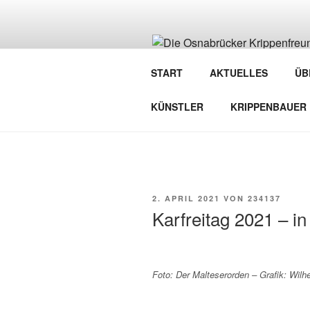
Zum
Inhalt
springen
DIE OSNA
START
AKTUELLES
ÜB
Verein der Krippenfreunde Osna
KÜNSTLER
KRIPPENBAUER
VERÖFFENTLICHT
2. APRIL 2021
VON
234137
AM
Karfreitag 2021 – 
Foto: Der Malteserorden – Grafik: Wilh