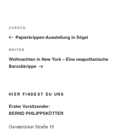
Beitragsnavigation
Vorheriger
ZURÜCK
Beitrag
Papierkrippen-Ausstellung in Sögel
Nächster
WEITER
Beitrag
Weihnachten in New York – Eine neapolitanische
Barockkrippe
HIER FINDEST DU UNS
Erster Vorsitzender:
BERND PHILIPPSKÖTTER
Osnabrücker Straße 15