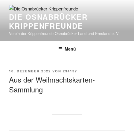
Zum
Inhalt
DIE OSNABRÜCKER
springen
KRIPPENFREUNDE
Verein der Krippenfreunde Osnabrücker Land und Emsland e. V.
Menü
VERÖFFENTLICHT
10. DEZEMBER 2022
VON
234137
AM
Aus der Weihnachtskarten-
Sammlung