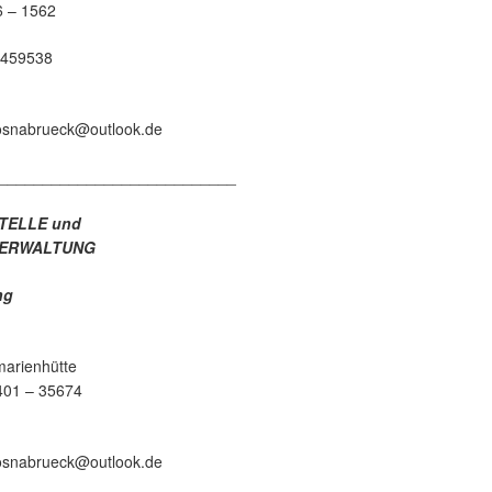
 – 1562
459538
-osnabrueck@outlook.de
___________________________
TELLE und
VERWALTUNG
ng
Georgsmarienhütte
01 – 35674
-osnabrueck@outlook.de