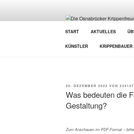
Zum
Inhalt
springen
DIE OSNA
START
AKTUELLES
ÜB
Verein der Krippenfreunde Osna
KÜNSTLER
KRIPPENBAUER
VERÖFFENTLICHT
20. DEZEMBER 2022
VON
234137
AM
Was bedeuten die Fa
Gestaltung?
Zum Anschauen im PDF-Format – bitte 