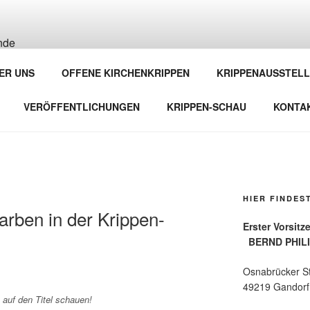
BRÜCKER KRIPPENFR
ER UNS
OFFENE KIRCHENKRIPPEN
KRIPPENAUSSTEL
brücker Land und Emsland e. V.
VERÖFFENTLICHUNGEN
KRIPPEN-SCHAU
KONTA
HIER FINDES
rben in der Krippen-
Erster
BERND PHIL
Osnabrücker S
49219 Gandorf
auf den Titel schauen!