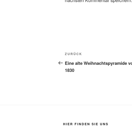
nächsten Kommentar speichern
Beitragsnavigation
Vorheriger
ZURÜCK
Beitrag
Eine alte Weihnachtspyramide v
1830
HIER FINDEN SIE UNS