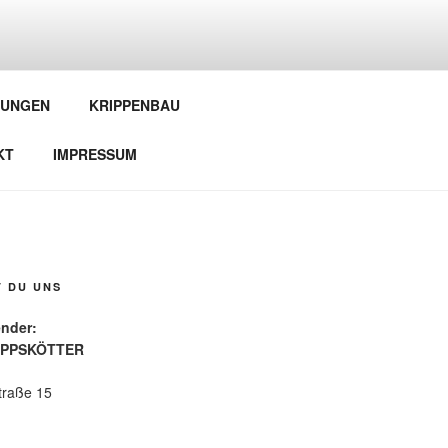
EUNDE
LUNGEN
KRIPPENBAU
KT
IMPRESSUM
T DU UNS
 Vorsitzender:
IPPSKÖTTER
traße 15