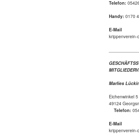
Telefon:
05426
Handy:
0170 4
E-Mail
krippenverein
____________
GESCHÄFTSS
MITGLIEDER
Marlies Lücki
Eichenwinkel 5
49124 
Telefon:
054
E-Mail
krippenverein