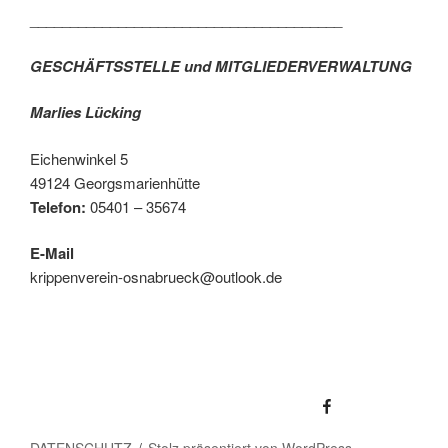
_______________________________________
GESCHÄFTSSTELLE und MITGLIEDERVERWALTUNG
Marlies Lücking
Eichenwinkel 5
49124 Georgsmarienhütte
Telefon:
05401 – 35674
E-Mail
krippenverein-osnabrueck@outlook.de
Krippenfreunde Osnabrück auf Facebook
DATENSCHUTZ
Stolz präsentiert von WordPress