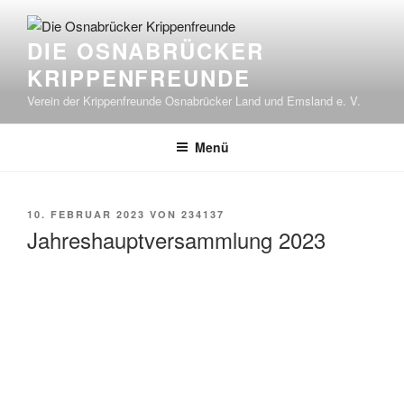
Zum
Inhalt
DIE OSNABRÜCKER
springen
KRIPPENFREUNDE
Verein der Krippenfreunde Osnabrücker Land und Emsland e. V.
Menü
VERÖFFENTLICHT
10. FEBRUAR 2023
VON
234137
AM
Jahreshauptversammlung 2023