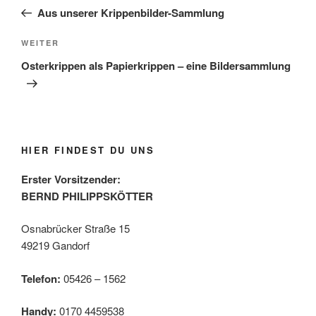
Beitrag
Aus unserer Krippenbilder-Sammlung
Nächster
WEITER
Beitrag
Osterkrippen als Papierkrippen – eine Bildersammlung
HIER FINDEST DU UNS
Erster Vorsitzender:
BERND PHILIPPSKÖTTER
Osnabrücker Straße 15
49219 Gandorf
Telefon:
05426 – 1562
Handy:
0170 4459538