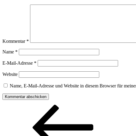
Kommentar
*
Name
*
E-Mail-Adresse
*
Website
Name, E-Mail-Adresse und Website in diesem Browser für meine
Beitragsnavigation
Vorheriger
Beitrag