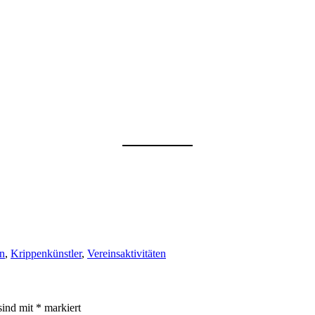
n
,
Krippenkünstler
,
Vereinsaktivitäten
sind mit
*
markiert