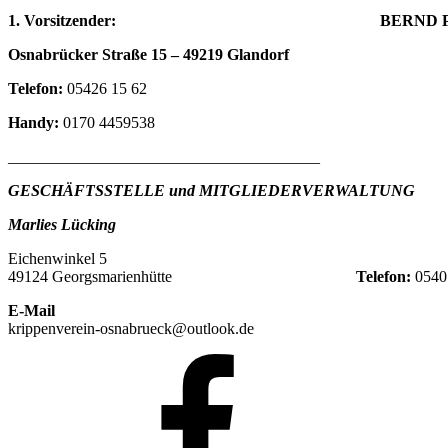
1. Vorsitzender: BERND PHILI
Osnabrücker Straße 15 – 49219 Glandorf
Telefon:
05426 15 62
Handy:
0170 4459538
_______________________________________
GESCHÄFTSSTELLE und MITGLIEDERVERWALTUNG
Marlies Lücking
Eichenwinkel 5
49124 Georgsmarienhütte
Telefon:
0540
E-Mail
krippenverein-osnabrueck@outlook.de
Krippenfreunde
Osnabrück
auf
Facebook