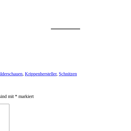
lderschauen
,
Krippenhersteller
,
Schnitzen
sind mit
*
markiert