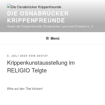
Zum
Inhalt
DIE OSNABRÜCKER
springen
KRIPPENFREUNDE
Verein der Krippenfreunde Osnabrücker Land und Emsland e. V.
Menü
VERÖFFENTLICHT
3. JULI 2023
VON
234137
AM
Krippenkunstausstellung im
RELIGIO Telgte
Bitte auf den Titel klicken!